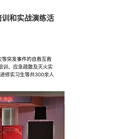
培训和实战演练活
灾等突发事件的自救互救
全培训、应急疏散及灭火实
进修实习生等共300余人