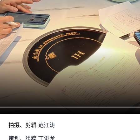
拍摄、剪辑
范江涛
策划、组稿 丁俊龙